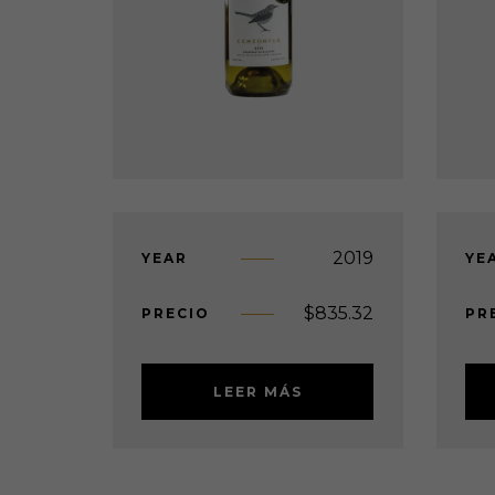
2019
YEAR
YE
$
835.32
PRECIO
PR
LEER MÁS