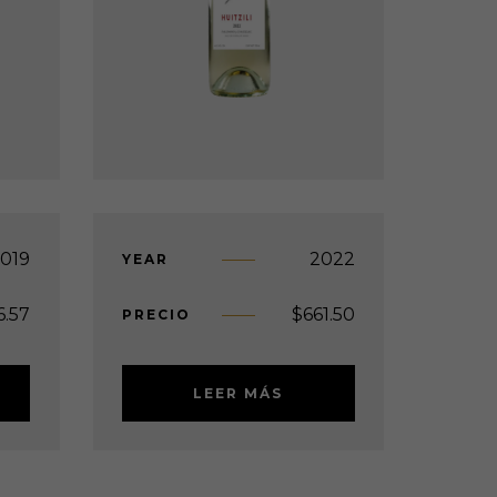
019
2022
YEAR
6.57
$
661.50
PRECIO
LEER MÁS