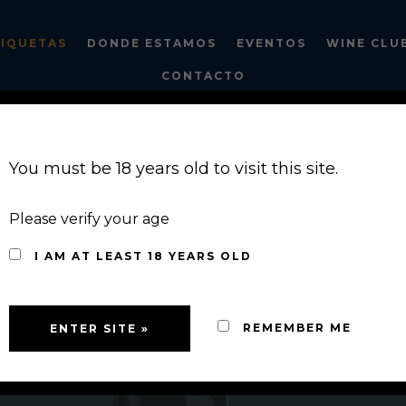
TIQUETAS
DONDE ESTAMOS
EVENTOS
WINE CLU
CONTACTO
You must be 18 years old to visit this site.
Please verify your age
VINOS
I AM AT LEAST 18 YEARS OLD
REMEMBER ME
Finca El Empecinado