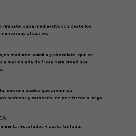
jo granate, capa media-alta con destellos
lmente muy atractivo.
ojos maduros, vainilla y chocolate, que se
s a mermelada de fresa para cread una
a.
ado, con una acidez que armoniza
os sedosos y carnosos, de persistencia larga
CA
a pimienta, estofados y pasta trufada.