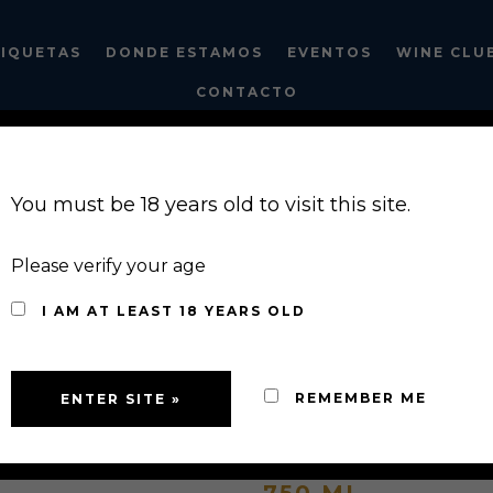
TIQUETAS
DONDE ESTAMOS
EVENTOS
WINE CLU
CONTACTO
You must be 18 years old to visit this site.
Please verify your age
2019
LINCE 
I AM AT LEAST 18 YEARS OLD
CABERNET
MERLOT Y
REMEMBER ME
VALLE DE G